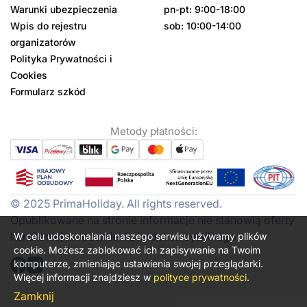
Warunki ubezpieczenia
pn-pt: 9:00-18:00
Wpis do rejestru
sob: 10:00-14:00
organizatorów
Polityka Prywatności i
Cookies
Formularz szkód
Metody płatności:
© 2025 PrimaHoliday. All rights reserved.
Opublikowane na stronie informacje nie stanowią oferty
handlowej w rozumieniu kodeksu cywilnego
W celu udoskonalania naszego serwisu używamy plików
cookie. Możesz zablokować ich zapisywanie na Twoim
komputerze, zmieniając ustawienia swojej przeglądarki.
Więcej informacji znajdziesz w
polityce prywatności
.
Zamknij